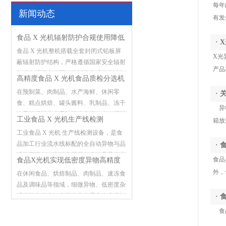
每年
新闻动态
有发
食品 X 光机辐射防护合规使用降低
·
食品 X 光机整机搭载全套封闭式铅板屏
误检漏检故障
X光
蔽辐射防护结构，严格遵循国家安全辐射
产品
标准合规投产使用，依托优化成像算法与
高精度食品 X 光机食品质检分选机
稳定硬件架构，有效减少检测过程中的误
在预制菜、肉制品、水产海鲜、休闲零
·
判、漏检与设备突发故障，筑牢食品流水
食、糕点烘焙、罐头酱料、乳制品、冻干
线异物检测安全防线。
异物
食品等规模化食品加工生产流程中，原料
工业食品 X 光机生产线检测
箱放
预处理、灌装封装、分装打包等环节极易
工业食品 X 光机 生产线检测设备，是食
混入各类外来杂质。金属碎屑、玻璃碎
品加工行业流水线标配的全自动异物与品
·
渣、砂石硬块、陶瓷碎片、硬质塑料、骨
质检测设备，广泛应用于各类食品量产产
头硬块、线头杂物等异物潜藏在产品内
食品
食品X光机实现低密度异物高精度
线，承担在线筛查、质量把控的关键作
部，肉眼难以识别排查。一旦含异物产品
外，
在休闲食品、烘焙制品、肉制品、速冻食
检测
用。传统人工肉眼检测、单一金属检测仪
流向市场，极易引发消费者投诉索赔、产
品及调味品等领域，细微异物、低密度杂
存在明显短板，不仅检测效率低下、漏检
品批量召回，企业还将面临市场监管部门
质的检出能力，直接决定产品安全底线与
·
误检频发，还无法识别玻璃、砂石、硬质
处罚、品牌形象受损等多重损失
品牌市场信誉。随着食品行业监管标准日
塑料、碎骨等非金属异物，难以应对规模
食品
趋严格，传统金属检测机仅能检出金属杂
化生产下的品控需求。该设备依托成熟的