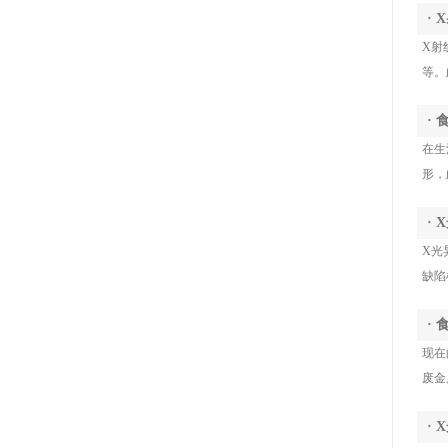
质，难以识别玻璃碎屑、塑料颗粒、发
X 射线成像与智能识别技术，融入产线实
·
丝、橡胶等低密度异物，极易造成产品客
现不间断全检，是食品企业落实安全生产
X射
诉与合规风险
标准、守护产品品质的重要装备。
等。
·
在生
形，
·
X光
缺陷
·
现在
废金
·