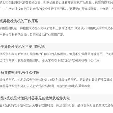
的3月15日是国际消费者权益日，时刻提醒着企业和商家重视产品质量，保障消费者
生，生产企业没有把关好食品的安全生产不可否认，更重要的是追根溯源，从食品生
 X光异物检测机的工作原理
异物检测机是一种根据X光在不同物质材料上的穿透能力(或者说不同物质具有对X光
本身物质材料的异物，目前在食品行业应用广泛。
 关于异物检测机的主要用途说明
检测机大家听名字可能简单的知道它的具体用途，但是不知道哪里可以运用。平时
进传输带的，就是异物检测机。今天来看看下善安的异物检测机有什么作用。
 食品异物检测机有什么作用
异物检测机，也称为X光异物检测机，或X射线异物检测机。它是通过设备产生X射线
食品异物检测机还可以进行产品缺陷检测、破损包装检测和重量检测。
 食品X光机晶体管限时器常见的故障及检修方法
X光机的电子限时器分为电子管限时器、闸流管限时器、晶体管限时器及集成电路限