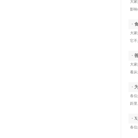
大家
影响
·
大家
它不
·
大家
着从
·
各位
距里
·
各位