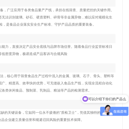
测设备，广泛应用于各类食品量产产线，承担在线筛查、质量把控的关键作用。
还无法识别玻璃、砂石、硬质塑料、碎骨等非金属异物，难以应对规模化生
全检，是食品企业落实安全生产标准、守护产品品质的重要装备。
出能力，直接决定产品安全底线与品牌市场信誉。随着食品行业监管标准日
等低密度异物，极易造成产品客诉与合规风险
算法，核心用于筛查食品生产过程中混入的金属、玻璃、石子、骨头、塑料等
围广、精度高、效率快的优势，可无缝嵌入食品生产线，实现全流程自动化
可以介绍下你们的产品么
配各类休闲食品、预制菜、乳制品、粮油等产品的检测需求。
你们是怎么收费的呢
缺的关键设备，它如同一位永不疲倦的“质检卫士”，凭借其独特的透视能
食品企业建立质量信誉和规避召回风险的重要技术保障。