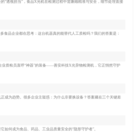
的“透视担当”，食品X光机在检测过程中需兼顾精准与安全，细节处理直接
许多食品企业都在思考：这台机器真的能替代人工质检吗？我们的答案是：
业质检员直呼“神器”的装备——善安科技X光异物检测机，它正悄然守护
机正成为趋势。很多企业主疑惑：为什么非要换设备？答案藏在三个关键差
它如何成为食品、药品、工业品质量安全的“隐形守护者”。