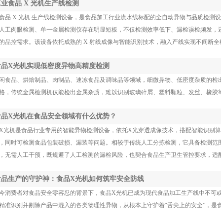
 工业食品 X 光机生产线检测
食品 X 光机 生产线检测设备，是食品加工行业流水线标配的全自动异物与品质检
人工肉眼检测、单一金属检测仪存在明显短板，不仅检测效率低下、漏检误检频发，
的品控需求。该设备依托成熟的 X 射线成像与智能识别技术，融入产线实现不间断
 食品X光机实现低密度异物高精度检测
闲食品、烘焙制品、肉制品、速冻食品及调味品等领域，细微异物、低密度杂质的检
格，传统金属检测机仅能检出金属杂质，难以识别玻璃碎屑、塑料颗粒、发丝、橡胶
 食品X光机在食品安全领域有什么优势？
X光机是食品行业专用的智能异物检测设备，依托X光穿透成像技术，搭配智能识别
，同时可检测食品包装破损、漏装等问题。相较于传统人工分拣检测，它具备检测范
，无需人工干预，既规避了人工检测的漏检风险，也契合食品生产卫生管控要求，适
 食品生产的守护神：食品X光机如何筑牢安全防线
今消费者对食品安全零容忍的背景下，食品X光机已成为现代食品加工生产线中不可或
精准识别并剔除产品中混入的各类物理性异物，从根本上守护着“舌尖上的安全”，是