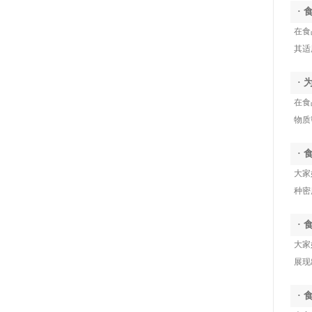
质，难以识别玻璃碎屑、塑料颗粒、发
X 射线成像与智能识别技术，融入产线实
·
丝、橡胶等低密度异物，极易造成产品客
现不间断全检，是食品企业落实安全生产
在食
诉与合规风险
标准、守护产品品质的重要装备。
其适
·
在食
物质
·
大家
种密
·
大家
展现
·