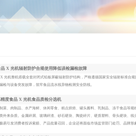
 食品 X 光机辐射防护合规使用降低误检漏检故障
 X 光机整机搭载全套封闭式铅板屏蔽辐射防护结构，严格遵循国家安全辐射标准合
漏检与设备突发故障，筑牢食品流水线异物检测安全防线。
 高精度食品 X 光机食品质检分选机
制菜、肉制品、水产海鲜、休闲零食、糕点烘焙、罐头酱料、乳制品、冻干食品等规
类外来杂质。金属碎屑、玻璃碎渣、砂石硬块、陶瓷碎片、硬质塑料、骨头硬块、线
极易引发消费者投诉索赔、产品批量召回，企业还将面临市场监管部门处罚、品牌形