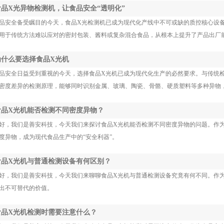
 食品X光异物检测机，让食品安全“透明化”
品安全备受瞩目的今天，食品X光检测机已成为现代化产线中不可或缺的质控核心设
用于传统方法难以应对的密封包装、酱料或复杂混合食品，从根本上提升了产品出厂
 为什么要选择食品X光机
品安全日益受到重视的今天，选择食品X光机已成为现代化生产的必然要求。与传统检测
密度差异的检测原理，能够同时识别金属、玻璃、陶瓷、骨骼、硬质塑料等多种异物
 食品X光机能否检测不同密度异物？
好，我们是善安科技，今天我们来探讨食品X光机能否检测不同密度异物的问题。作为
度异物，成为现代食品生产中的“安全利器”。
 食品X光机与普通检测设备有何区别？
好，我们是善安科技，今天我们来聊聊食品X光机与普通检测设备究竟有何不同。作为
出不可替代的价值。
 食品X光机检测时需要注意什么？