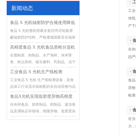
·
新闻动态
工业
传统
食品 X 光机辐射防护合规使用降低
产下
食品 X 光机整机搭载全套封闭式铅板屏
误检漏检故障
蔽辐射防护结构，严格遵循国家安全辐射
·
标准合规投产使用，依托优化成像算法与
高精度食品 X 光机食品质检分选机
在休
稳定硬件架构，有效减少检测过程中的误
在预制菜、肉制品、水产海鲜、休闲零
趋严
判、漏检与设备突发故障，筑牢食品流水
食、糕点烘焙、罐头酱料、乳制品、冻干
线异物检测安全防线。
食品等规模化食品加工生产流程中，原料
·
工业食品 X 光机生产线检测
预处理、灌装封装、分装打包等环节极易
工业食品 X 光机 生产线检测设备，是食
食品
混入各类外来杂质。金属碎屑、玻璃碎
品加工行业流水线标配的全自动异物与品
异物
渣、砂石硬块、陶瓷碎片、硬质塑料、骨
质检测设备，广泛应用于各类食品量产产
头硬块、线头杂物等异物潜藏在产品内
检测
食品X光机实现低密度异物高精度
线，承担在线筛查、质量把控的关键作
部，肉眼难以识别排查。一旦含异物产品
在休闲食品、烘焙制品、肉制品、速冻食
检测
用。传统人工肉眼检测、单一金属检测仪
流向市场，极易引发消费者投诉索赔、产
·
品及调味品等领域，细微异物、低密度杂
存在明显短板，不仅检测效率低下、漏检
品批量召回，企业还将面临市场监管部门
质的检出能力，直接决定产品安全底线与
在当
误检频发，还无法识别玻璃、砂石、硬质
处罚、品牌形象受损等多重损失
品牌市场信誉。随着食品行业监管标准日
力，
塑料、碎骨等非金属异物，难以应对规模
趋严格，传统金属检测机仅能检出金属杂
化生产下的品控需求。该设备依托成熟的